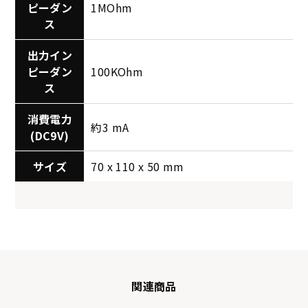
ピーダン
1MOhm
ス
出力イン
ピーダン
100KOhm
ス
消費電力
約3 mA
(DC9V)
サイズ
70 x 110 x 50 mm
関連商品