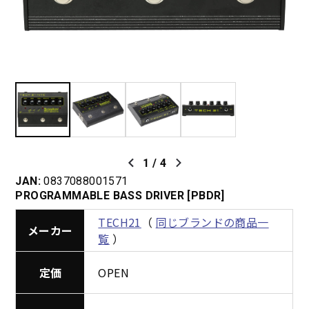
1
/
4
JAN:
0837088001571
PROGRAMMABLE BASS DRIVER [PBDR]
TECH21
（
同じブランドの商品一
メーカー
覧
）
定価
OPEN