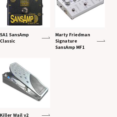
SA1 SansAmp
Marty Friedman
Classic
Signature
SansAmp MF1
Killer Wail v2