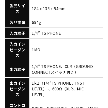
製品サイ
184 x 135 x 54mm
ズ
製品重量
694g
入力端子
1/4” TS PHONE
入力イン
ピーダン
1MΩ
ス
1/4” TS PHONE、XLR（GROUND
出力端子
CONNECTスイッチ付き）
出力イン
1kΩ（1/4”TS PHONE、INST
ピーダン
LEVEL） 、600Ω（XLR、MIC
ス
LEVEL）
コントロ