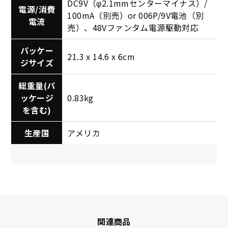
DC9V（φ2.1mmセンターマイナス）/
電源/消費
100mA（別売）or 006P/9V電池（別
電流
売）、48Vファンタム電源駆動対応
パッケー
21.3 x 14.6 x 6cm
ジサイズ
総重量(パ
ッケージ
0.83kg
を含む)
生産国
アメリカ
関連商品