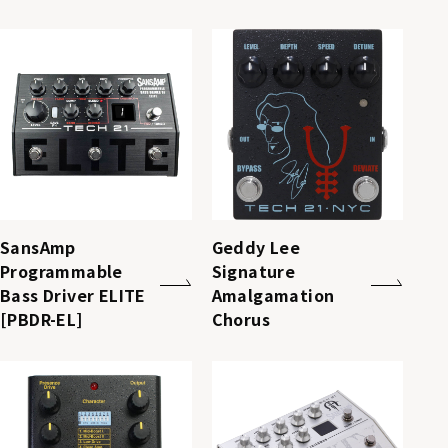
SansAmp
Geddy Lee
Programmable
Signature
Bass Driver ELITE
Amalgamation
[PBDR-EL]
Chorus​