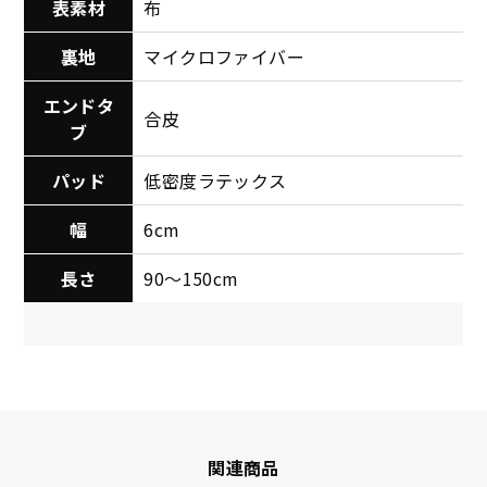
表素材
布
裏地
マイクロファイバー
エンドタ
合皮
ブ
パッド
低密度ラテックス
幅
6cm
長さ
90～150cm
関連商品