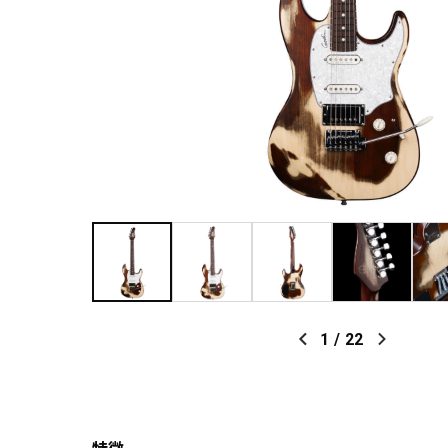
1
/
22