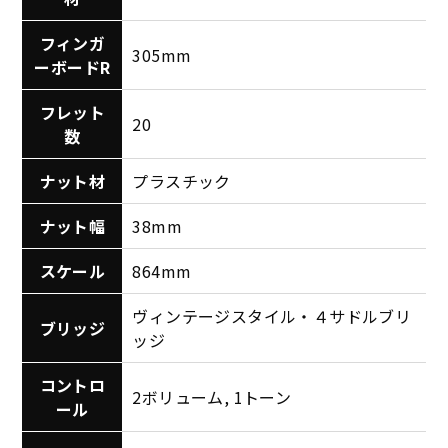
フィンガ
305mm
ーボードR
フレット
20
数
ナット材
プラスチック
ナット幅
38mm
スケール
864mm
ヴィンテージスタイル・４サドルブリ
ブリッジ
ッジ
コントロ
2ボリューム, 1トーン
ール