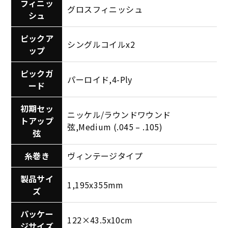
フィニッ
グロスフィニッシュ
シュ
ピックア
シングルコイルx2
ップ
ピックガ
パーロイド,4-Ply
ード
初期セッ
ニッケル/ラウンドワウンド
トアップ
弦,Medium (.045 – .105)
弦
糸巻き
ヴィンテージタイプ
製品サイ
1,195x355mm
ズ
パッケー
122×43.5x10cm
ジサイズ