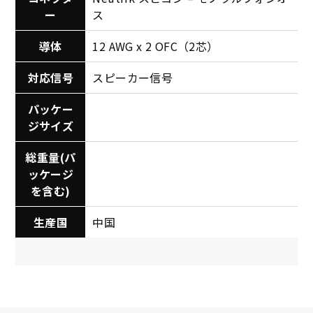
ー
ス
導体
12 AWG x 2 OFC（2芯）
対応信号
スピーカー信号
パッケー
ジサイズ
総重量(パ
ッケージ
を含む)
生産国
中国