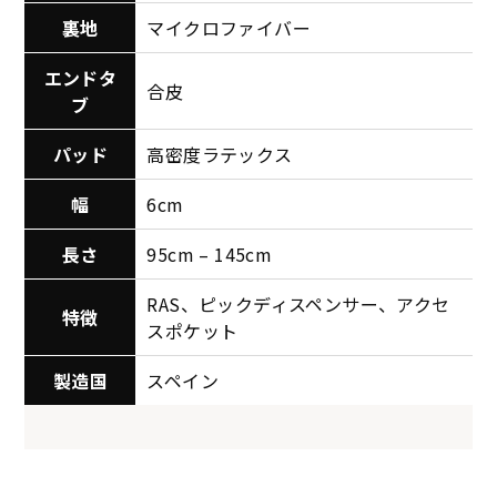
裏地
マイクロファイバー
エンドタ
合皮
ブ
パッド
高密度ラテックス
幅
6cm
長さ
95cm – 145cm
RAS、ピックディスペンサー、アクセ
特徴
スポケット
製造国
スペイン