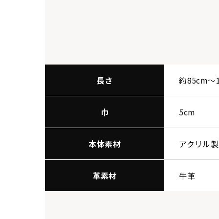
長さ
約85cm〜
巾
5cm
本体素材
アクリル製
革素材
牛革