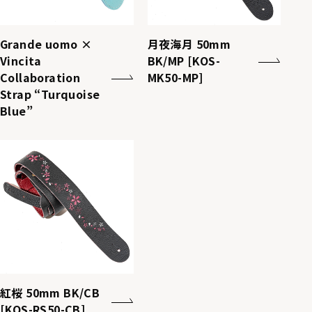
Grande uomo ×
月夜海月 50mm
Vincita
BK/MP [KOS-
Collaboration
MK50-MP]
Strap “Turquoise
Blue”
紅桜 50mm BK/CB
[KOS-RS50-CB]