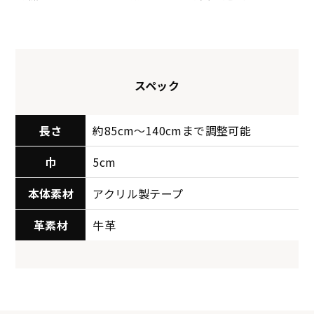
スペック
長さ
約85cm〜140cmまで調整可能
巾
5cm
本体素材
アクリル製テープ
革素材
牛革