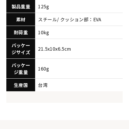
製品重量
125g
素材
スチール/ クッション部：EVA
耐荷重
10kg
パッケー
21.5x10x6.5cm
ジサイズ
パッケー
160g
ジ重量
生産国
台湾