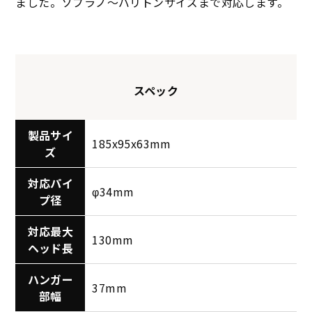
ました。ソプラノ〜バリトンサイズまで対応します。
スペック
製品サイ
185x95x63mm
ズ
対応パイ
φ34mm
プ径
対応最大
130mm
ヘッド長
ハンガー
37mm
部幅