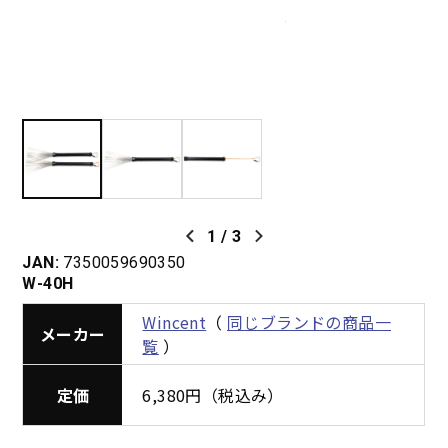
1
/
3
JAN:
7350059690350
W-40H
Wincent
（
同じブランドの商品一
メーカー
覧
）
定価
6,380円（税込み）