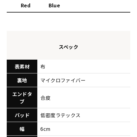
Red
Blue
スペック
表素材
布
裏地
マイクロファイバー
エンドタ
合皮
ブ
パッド
低密度ラテックス
幅
6cm