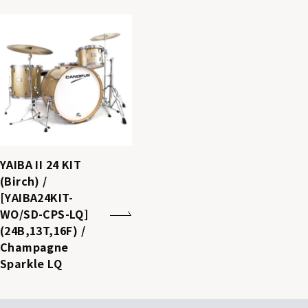
YAIBA II 24 KIT
(Birch) /
[YAIBA24KIT-
WO/SD-CPS-LQ]
(24B,13T,16F) /
Champagne
Sparkle LQ