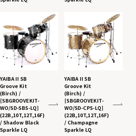
YAIBA II SB
YAIBA II SB
Groove Kit
Groove Kit
(Birch) /
(Birch) /
[SBGROOVEKIT-
[SBGROOVEKIT-
WO/SD-SBS-LQ]
WO/SD-CPS-LQ]
(22B,10T,12T,16F)
(22B,10T,12T,16F)
/ Shadow Black
/ Champagne
Sparkle LQ
Sparkle LQ