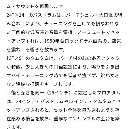
ム・サウンドを再現します。
24"×14" のバスドラムは、バーチシェル×大口径の組
み合わせにより、チューニングを上げても損なわれな
い圧倒的な低音感と音量を獲得。ノーミュートでセッ
トアップすれば、1960年台ロックドラム直系の、空気
を震わせる響きを放ちます。
13"×9" のタムタムは、バーチ材の芯のあるアタック
が特徴。少し大きめの口径設定により、鳴りを引き出
すハイ・チューニング時でも低音が痩せず、跳ねすぎ
ない絶妙な打感をキープします。
口径と深さを同一（16インチ）に設定したフロアタム
は、24インチ・バスドラムや13インチ・タムタムとセ
ットアップされると、セット全体を包み込むような存
在感ある倍音を放ち、重厚なアンサンブルの土台を築
きます。