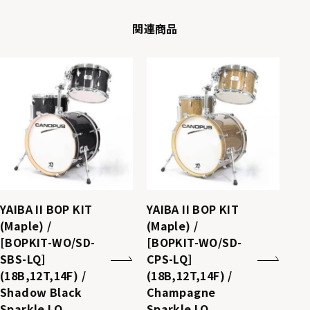
関連商品
YAIBA II BOP KIT
YAIBA II BOP KIT
(Maple) /
(Maple) /
[BOPKIT-WO/SD-
[BOPKIT-WO/SD-
SBS-LQ]
CPS-LQ]
(18B,12T,14F) /
(18B,12T,14F) /
Shadow Black
Champagne
Sparkle LQ
Sparkle LQ