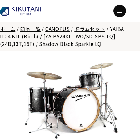
ホーム
/
商品一覧
/
CANOPUS
/
ドラムセット
/
YAIBA
II 24 KIT (Birch) / [YAIBA24KIT-WO/SD-SBS-LQ]
(24B,13T,16F) / Shadow Black Sparkle LQ