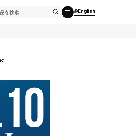
English
e