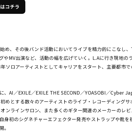
ジはコチラ
を始め、その後バンド活動においてライブを精力的にこなし、T
グやMV出演など、活動の幅を広げていく。L.Aに行き現地の
18年ソロアーティストとしてキャリアをスタート、主要都市
／EXILE／EXILE THE SECOND／YOASOBI／Cyber Jap
UMPを初めとする数々のアーティストのライブ・レコーディング
ネルやオンラインサロン、また多くのギター関連のメーカーのレ
自身初のシグネチャーエフェクター発売やストラップや靴を
開。