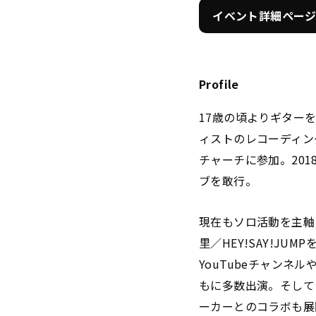
イベント詳細ペー
Profile
17歳の頃よりギター
ィストのレコーディン
チャーチに参加。20
ブを敢行。
現在もソロ活動を主軸に、AI
里／HEY!SAY!J
YouTubeチャン
もに多数出演。そして
ーカーとのコラボも展