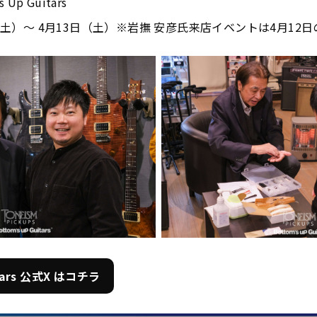
Up Guitars
土）～ 4月13日（土）※岩撫 安彦氏来店イベントは4月12
itars 公式X はコチラ