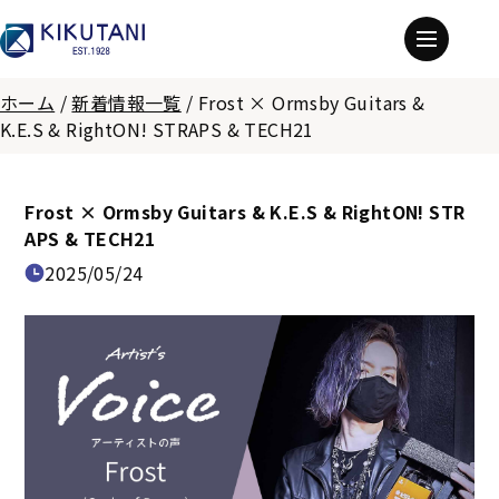
ホーム
/
新着情報一覧
/
Frost × Ormsby Guitars &
K.E.S & RightON! STRAPS & TECH21
Frost × Ormsby Guitars & K.E.S & RightON! STR
APS & TECH21
2025/05/24