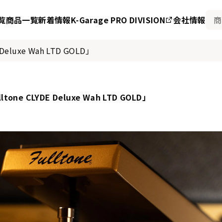
覧
商品一覧
新着情報
K-Garage PRO DIVISION
会社情報
eluxe Wah LTD GOLD」
one CLYDE Deluxe Wah LTD GOLD」