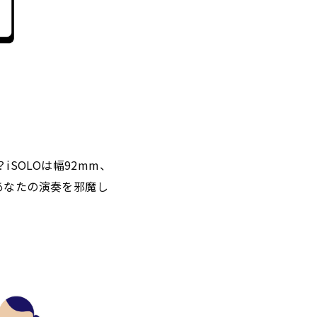
SOLOは幅92mm、
あなたの演奏を邪魔し