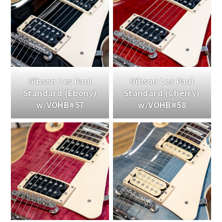
Gibson Les Paul
Gibson Les Paul
Standard (Ebony)
Standard (Cherry)
w/VOHB#57
w/VOHB#58