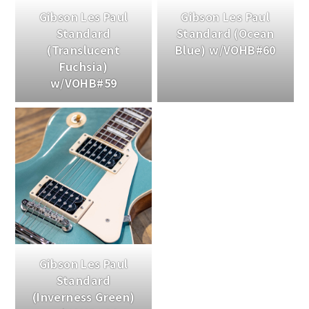
Gibson Les Paul
Gibson Les Paul
Standard
Standard (Ocean
(Translucent
Blue) w/VOHB#60
Fuchsia)
w/VOHB#59
Gibson Les Paul
Standard
(Inverness Green)