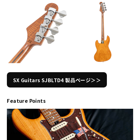
SX Guitars SJBLTD4 製品ページ＞＞
Feature Points