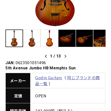
1
/
13
JAN:
0623501051496
5th Avenue Jumbo HB Memphis Sun
Godin Guitars
（
同じブランドの商
メーカー
品一覧
）
定価
OPEN
想定売価
242,000円（税込み）