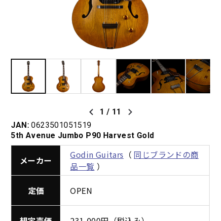
1
/
11
JAN:
0623501051519
5th Avenue Jumbo P90 Harvest Gold
Godin Guitars
（
同じブランドの商
メーカー
品一覧
）
定価
OPEN
想定売価
231,000円（税込み）