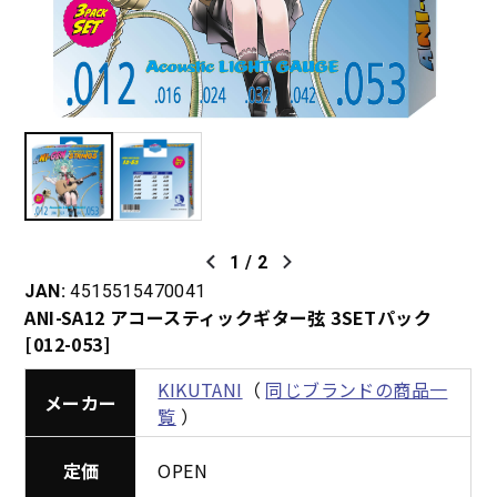
1
/
2
JAN:
4515515470041
ANI-SA12 アコースティックギター弦 3SETパック
[012-053]
KIKUTANI
（
同じブランドの商品一
メーカー
覧
）
定価
OPEN