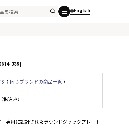
English
0614-035]
TS
（
同じブランドの商品一覧
）
0円（税込み）
ng V ギター専用に設計されたラウンドジャックプレート