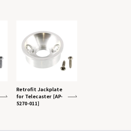
Retrofit Jackplate
for Telecaster [AP-
5270-011]