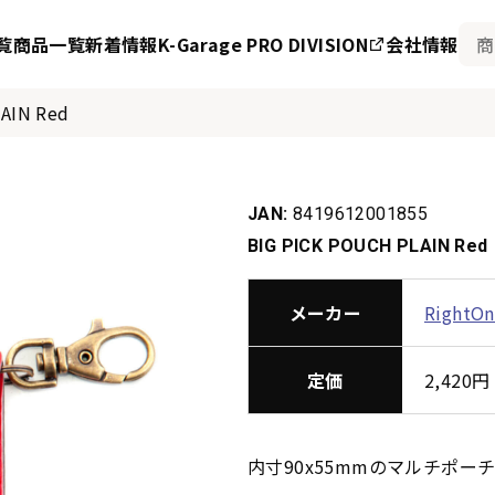
覧
商品一覧
新着情報
K-Garage PRO DIVISION
会社情報
AIN Red
JAN:
8419612001855
BIG PICK POUCH PLAIN Red
メーカー
RightO
定価
2,42
内寸90x55mmのマルチポー