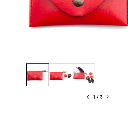
1
/
3