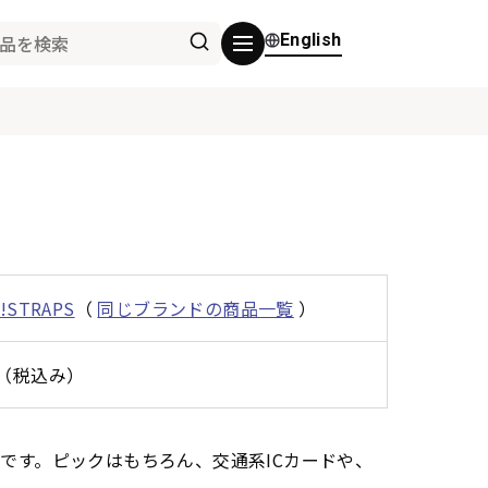
English
n!STRAPS
（
同じブランドの商品一覧
）
0円（税込み）
チです。ピックはもちろん、交通系ICカードや、