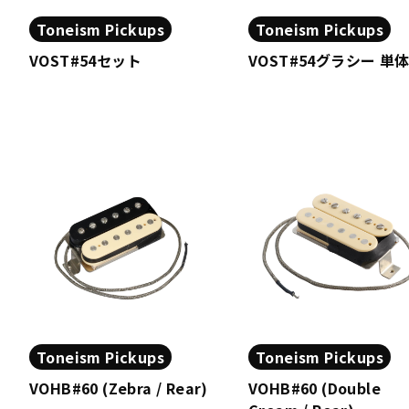
Toneism Pickups
Toneism Pickups
VOST#54セット
VOST#54グラシー 単
Toneism Pickups
Toneism Pickups
VOHB#60 (Zebra / Rear)
VOHB#60 (Double