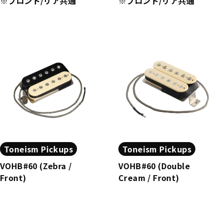
※フロント/リア共通
※フロント/リア共通
Toneism Pickups
Toneism Pickups
VOHB#60 (Zebra /
VOHB#60 (Double
Front)
Cream / Front)