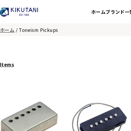
ホーム
ブランド一
ホーム
/
Toneism Pickups
Items