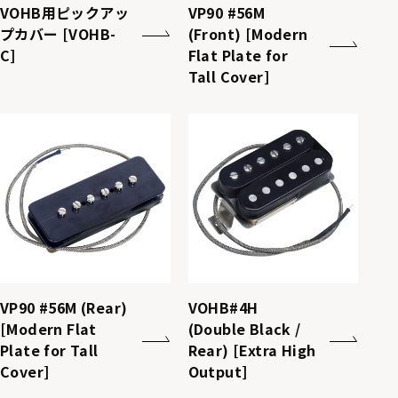
VOHB用ピックアッ
VP90 #56M
プカバー [VOHB-
(Front) [Modern
C]
Flat Plate for
Tall Cover]
VP90 #56M (Rear)
VOHB#4H
[Modern Flat
(Double Black /
Plate for Tall
Rear) [Extra High
Cover]
Output]