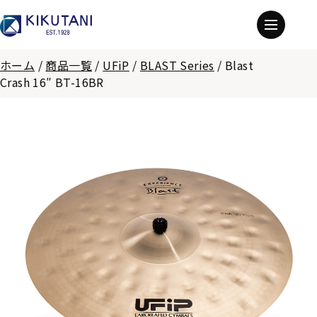
ホーム
/
商品一覧
/
UFiP
/
BLAST Series
/
Blast
Crash 16″ BT-16BR