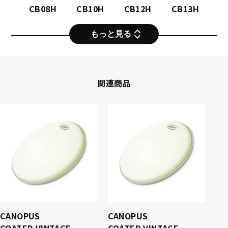
CB08H
CB10H
CB12H
CB13H
もっと見る
関連商品
CANOPUS
CANOPUS
CB14HM
CB15H
CB16H
CB18H
COATED VINTAGE
COATED VINTAGE