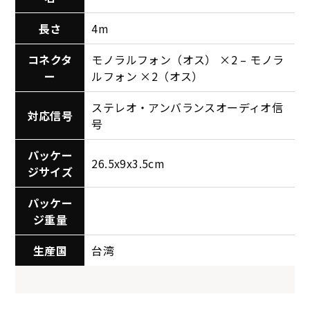
長さ
4m
コネクタ
モノラルフォン（オス） ×2 – モノラ
ー
ルフォン ×2（オス）
ステレオ・アンバランスオーディオ信
対応信号
号
パッケー
26.5x9x3.5cm
ジサイズ
パッケー
ジ重量
生産国
台湾