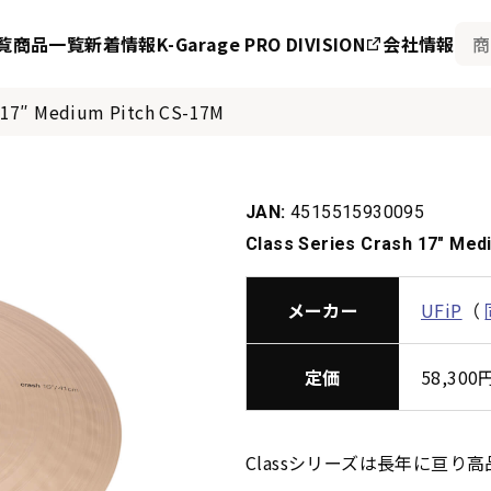
覧
商品一覧
新着情報
K-Garage PRO DIVISION
会社情報
h 17″ Medium Pitch CS-17M
JAN:
4515515930095
Class Series Crash 17″ Med
メーカー
UFiP
（
定価
58,30
Classシリーズは長年に亘