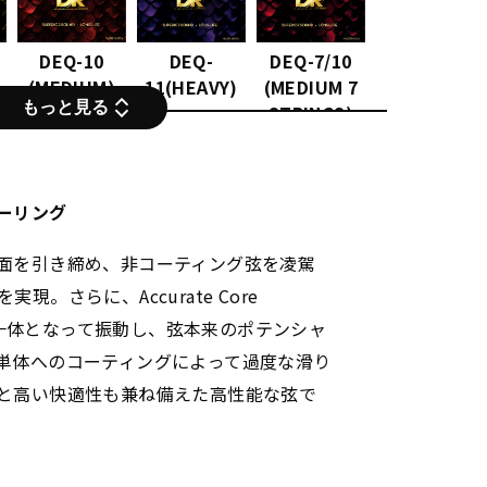
DEQ-10
DEQ-
DEQ-7/10
(MEDIUM)
11(HEAVY)
(MEDIUM 7
もっと見る
STRINGS)
ーリング
面を引き締め、非コーティング弦を凌駕
。さらに、Accurate Core
線が一体となって振動し、弦本来のポテンシャ
単体へのコーティングによって過度な滑り
と高い快適性も兼ね備えた高性能な弦で