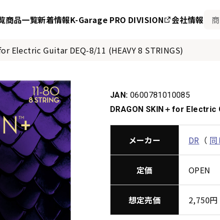
覧
商品一覧
新着情報
K-Garage PRO DIVISION
会社情報
r Electric Guitar DEQ-8/11 (HEAVY 8 STRINGS)
JAN:
0600781010085
DRAGON SKIN＋for Electric 
メーカー
DR
（
同
定価
OPEN
想定売価
2,75