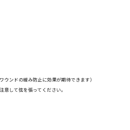
DEQ-8/11
(HEAVY 8
STRINGS)
ワウンドの緩み防止に効果が期待できます）
注意して弦を張ってください。