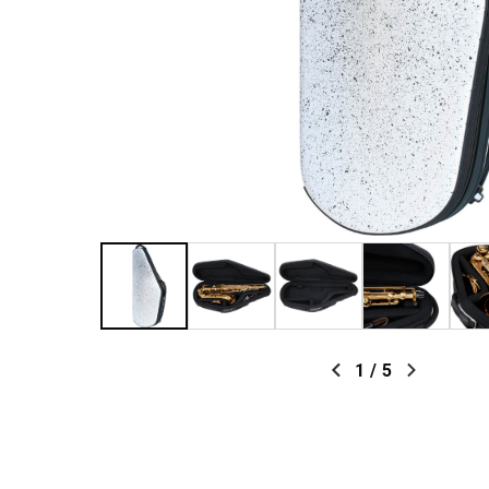
1
/
5