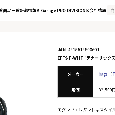
覧
商品一覧
新着情報
K-Garage PRO DIVISION
会社情報
JAN:
4515515500601
EFTS F-WHT [テナーサック
メーカー
bags
（
定価
82,50
モダンでエレガントなスタイル