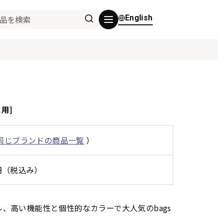
English
ス用]
同じブランドの商品一覧
）
0円（税込み）
、高い機能性と個性的なカラーで大人気のbags