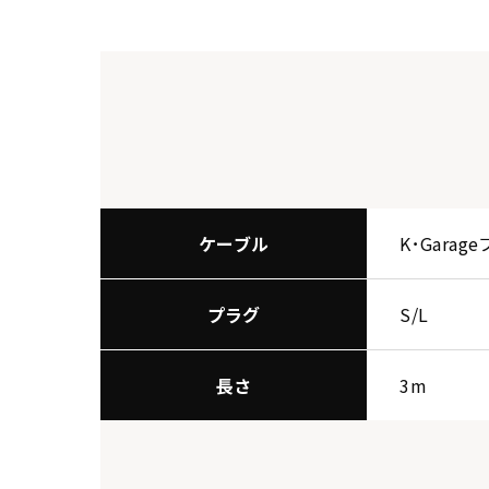
ケーブル
K･Gara
プラグ
S/L
長さ
3m