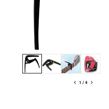
1
/
4