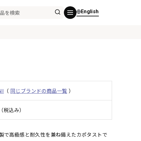
English
NI
（
同じブランドの商品一覧
）
0円（税込み）
は、金属製で高級感と耐久性を兼ね備えたカポタストで