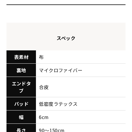
スペック
表素材
布
裏地
マイクロファイバー
エンドタ
合皮
ブ
パッド
低密度ラテックス
幅
6cm
長さ
90～150cm