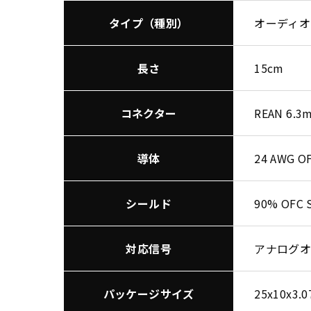
タイプ（種別）
オーディオ
長さ
15cm
コネクター
REAN 6.
導体
24 AWG O
シールド
90% OFC S
対応信号
アナログオ
パッケージサイズ
25x10x3.