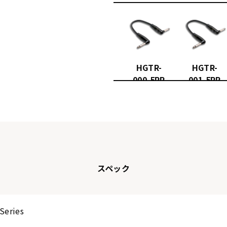
HGTR-
HGTR-
000.5RR
001.5RR
(15cm)
(45cm)
スペック
Series