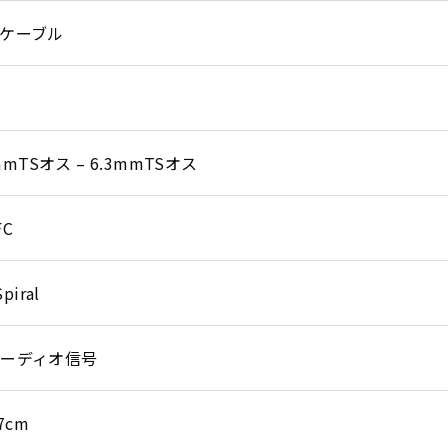
ケーブル
3mmTSオス – 6.3mmTSオス
FC
piral
ーディオ信号
07cm