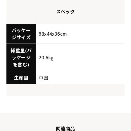
スペック
パッケー
68x44x36cm
ジサイズ
総重量(パ
ッケージ
20.6kg
を含む)
生産国
中国
関連商品