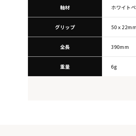
軸材
ホワイト
グリップ
50ｘ22m
全長
390mm
重量
6g