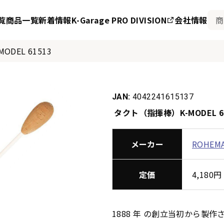
覧
商品一覧
新着情報
K-Garage PRO DIVISION
会社情報
DEL 61513
JAN:
4042241615137
タクト（指揮棒）K-MODEL 61
メーカー
ROHEM
定価
4,18
1888 年 の創立当初から