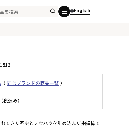
English
513
A
（
同じブランドの商品一覧
）
0円（税込み）
製作されてきた歴史とノウハウを詰め込んだ指揮棒で