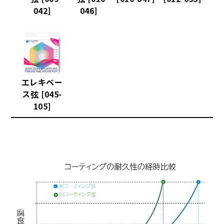
042]
046]
エレキベー
ス弦 [045-
105]