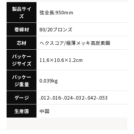
製品サイ
弦全長:950mm
ズ
巻線材
80/20ブロンズ
芯材
へクスコア/極薄メッキ高炭素鋼
パッケー
11.6×10.6×1.2cm
ジサイズ
パッケー
0.039kg
ジ重量
ゲージ
.012-.016-.024-.032-.042-.053
生産国
中国