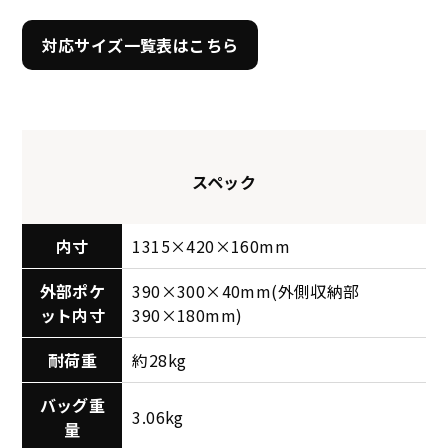
対応サイズ一覧表はこちら
スペック
内寸
1315×420×160mm
外部ポケ
390×300×40mm(外側収納部
ット内寸
390×180mm)
耐荷重
約28kg
バッグ重
3.06kg
量