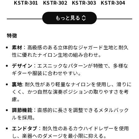
KSTR-301
KSTR-302
KSTR-303
KSTR-304
もっと見る
特徴
素材
：高級感のある立体的なジャガード生地と耐久
性に優れたナイロン生地の組み合わせ。
デザイン
：エスニックなパターンが特徴で、多様な
ギターや服装に合わせやすい。
裏地
: 耐久性があり軽量なナイロンを使用し、滑りに
くく、かつ自然な演奏ポジションの取りやすさを考
慮。
調節機能
：直感的に長さを調整できるメタルバック
ルを採用。
エンドタブ
：耐久性のあるカウハイドレザーを使用
KSTR-305
KSTR-306
KSTR-308
KSTR-309
し、楽器へのダメージを最小限に抑える。