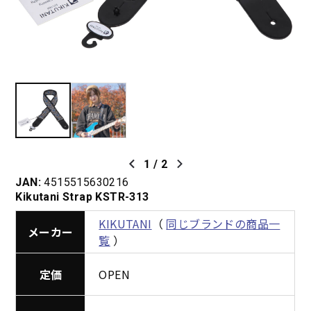
1
/
2
JAN:
4515515630216
Kikutani Strap KSTR-313
KIKUTANI
（
同じブランドの商品一
メーカー
覧
）
定価
OPEN