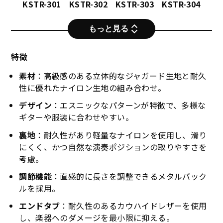
KSTR-301
KSTR-302
KSTR-303
KSTR-304
もっと見る
特徴
素材
：高級感のある立体的なジャガード生地と耐久
性に優れたナイロン生地の組み合わせ。
デザイン
：エスニックなパターンが特徴で、多様な
ギターや服装に合わせやすい。
裏地
：耐久性があり軽量なナイロンを使用し、滑り
にくく、かつ自然な演奏ポジションの取りやすさを
考慮。
調節機能
：直感的に長さを調整できるメタルバック
ルを採用。
エンドタブ
：耐久性のあるカウハイドレザーを使用
KSTR-305
KSTR-306
KSTR-307
KSTR-308
し、楽器へのダメージを最小限に抑える。