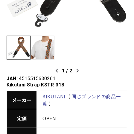
1
/
2
JAN:
4515515630261
Kikutani Strap KSTR-318
KIKUTANI
（
同じブランドの商品一
メーカー
覧
）
定価
OPEN