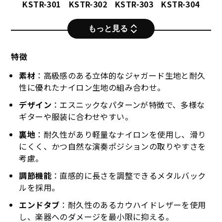
KSTR-301
KSTR-302
KSTR-303
KSTR-304
もっと見る
特徴
素材
：高級感のある立体的なジャガード生地と耐久
性に優れたナイロン生地の組み合わせ。
デザイン
：エスニックなパターンが特徴で、多様な
ギターや服装に合わせやすい。
裏地
：耐久性があり軽量なナイロンを使用し、滑り
にくく、かつ自然な演奏ポジションの取りやすさを
考慮。
調節機能
：直感的に長さを調整できるメタルバック
ルを採用。
エンドタブ
：耐久性のあるカウハイドレザーを使用
KSTR-305
KSTR-306
KSTR-307
KSTR-308
し、楽器へのダメージを最小限に抑える。