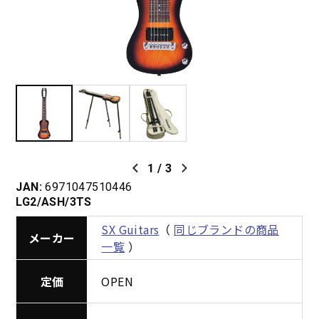
1
/
3
JAN:
6971047510446
LG2/ASH/3TS
SX Guitars
（
同じブランドの商品
メーカー
一覧
）
定価
OPEN