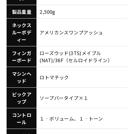
製品重量
2,500g
ネックス
ルーボデ
アメリカンスワンプアッシュ
ィー
フィンガ
ローズウッド(3TS)メイプル
ーボード
(NAT)/36F（セルロイドライン）
マシンヘ
ロトマチック
ッド
ピックア
ソープバータイプ×１
ップ
コントロ
１‐ボリューム、１‐トーン
ール