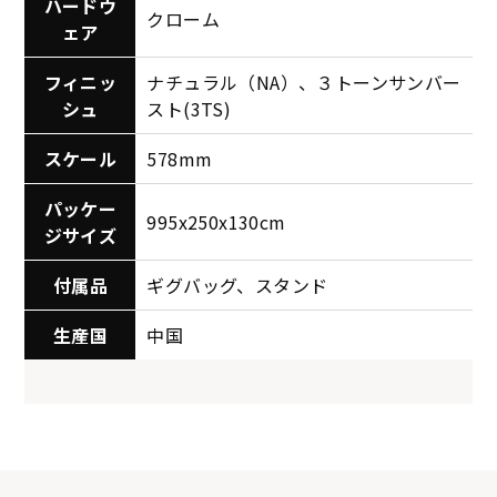
ハードウ
クローム
ェア
フィニッ
ナチュラル（NA）、３トーンサンバー
シュ
スト(3TS)
スケール
578mm
パッケー
995x250x130cm
ジサイズ
付属品
ギグバッグ、スタンド
生産国
中国