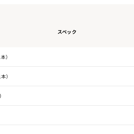
スペック
1本）
1本）
本）