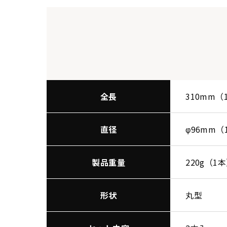
全長
310mm（
直径
φ96mm（
製品重量
220g（1
形状
丸型