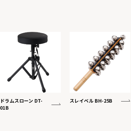
ドラムスローン DT-
スレイベル BH-25B
01B