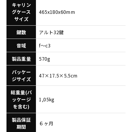
キャリン
グケース
465x180x60mm
サイズ
鍵数
アルト32鍵
音域
f～c3
製品重量
570g
パッケー
47×17.5×5.5cm
ジサイズ
総重量(パ
ッケージ
1,05kg
を含む)
製品保証
６ヶ月
期間