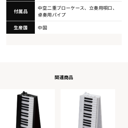
中空二重ブローケース、立奏用唄口、
付属品
卓奏用パイプ
生産国
中国
関連商品