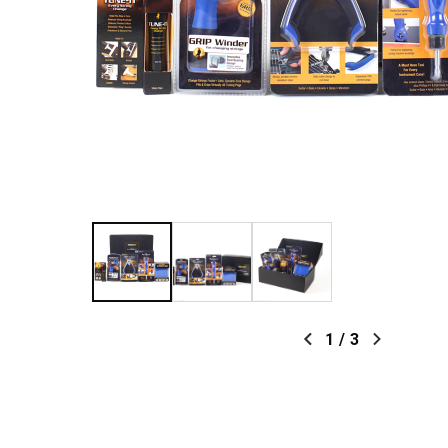
1
/
3