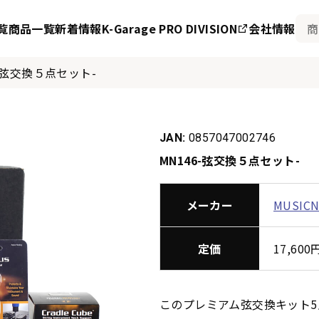
覧
商品一覧
新着情報
K-Garage PRO DIVISION
会社情報
6-弦交換５点セット-
JAN:
0857047002746
MN146-弦交換５点セット-
メーカー
MUSIC
定価
17,60
このプレミアム弦交換キット