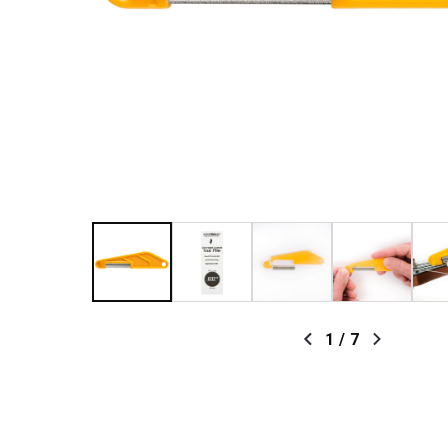
1
/
7